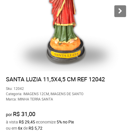
SANTA LUZIA 11,5X4,5 CM REF 12042
Sku:
12042
Categoria:
IMAGENS 12CM
,
IMAGENS DE SANTO
Marca:
MINHA TERRA SANTA
R$ 31,00
por
à vista
R$ 29,45
economize
5%
no Pix
ou em
6x
de
R$ 5,72