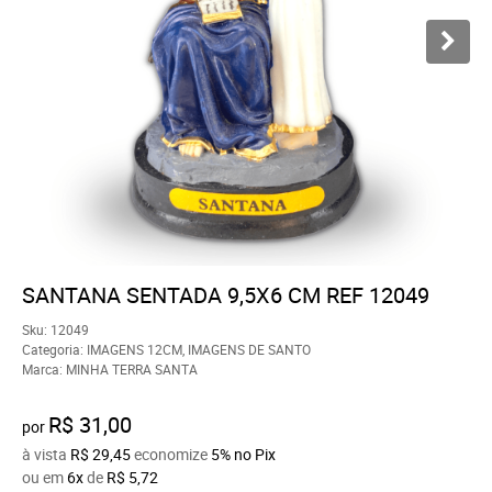
SANTANA SENTADA 9,5X6 CM REF 12049
Sku:
12049
Categoria:
IMAGENS 12CM
,
IMAGENS DE SANTO
Marca:
MINHA TERRA SANTA
R$ 31,00
por
à vista
R$ 29,45
economize
5%
no Pix
ou em
6x
de
R$ 5,72