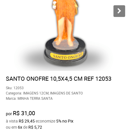
SANTO ONOFRE 10,5X4,5 CM REF 12053
Sku:
12053
Categoria:
IMAGENS 12CM
,
IMAGENS DE SANTO
Marca:
MINHA TERRA SANTA
R$ 31,00
por
à vista
R$ 29,45
economize
5%
no Pix
ou em
6x
de
R$ 5,72