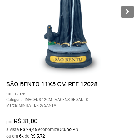
SÃO BENTO 11X5 CM REF 12028
Sku:
12028
Categoria:
IMAGENS 12CM
,
IMAGENS DE SANTO
Marca:
MINHA TERRA SANTA
R$ 31,00
por
à vista
R$ 29,45
economize
5%
no Pix
ou em
6x
de
R$ 5,72