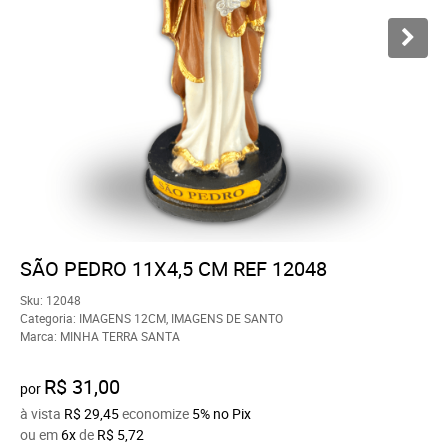
SÃO PEDRO 11X4,5 CM REF 12048
Sku:
12048
Categoria:
IMAGENS 12CM
,
IMAGENS DE SANTO
Marca:
MINHA TERRA SANTA
R$ 31,00
por
à vista
R$ 29,45
economize
5%
no Pix
ou em
6x
de
R$ 5,72