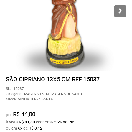
SÃO CIPRIANO 13X5 CM REF 15037
Sku:
15037
Categoria:
IMAGENS 15CM
,
IMAGENS DE SANTO
Marca:
MINHA TERRA SANTA
R$ 44,00
por
à vista
R$ 41,80
economize
5%
no Pix
ou em
6x
de
R$ 8,12