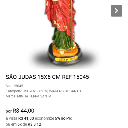
SÃO JUDAS 15X6 CM REF 15045
Sku:
15045
Categoria:
IMAGENS 15CM
,
IMAGENS DE SANTO
Marca:
MINHA TERRA SANTA
R$ 44,00
por
à vista
R$ 41,80
economize
5%
no Pix
ou em
6x
de
R$ 8,12