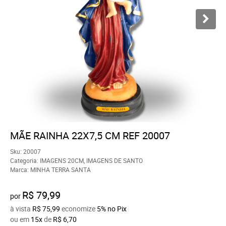
MÃE RAINHA 22X7,5 CM REF 20007
Sku:
20007
Categoria:
IMAGENS 20CM
,
IMAGENS DE SANTO
Marca:
MINHA TERRA SANTA
R$ 79,99
por
à vista
R$ 75,99
economize
5%
no Pix
ou em
15x
de
R$ 6,70