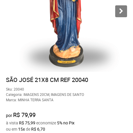
SÃO JOSÉ 21X8 CM REF 20040
Sku:
20040
Categoria:
IMAGENS 20CM
,
IMAGENS DE SANTO
Marca:
MINHA TERRA SANTA
R$ 79,99
por
à vista
R$ 75,99
economize
5%
no Pix
ou em
15x
de
R$ 6,70