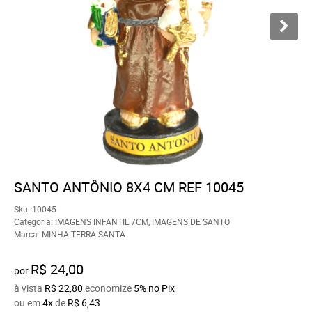
SANTO ANTÔNIO 8X4 CM REF 10045
Sku:
10045
Categoria:
IMAGENS INFANTIL 7CM
,
IMAGENS DE SANTO
Marca:
MINHA TERRA SANTA
R$ 24,00
por
à vista
R$ 22,80
economize
5%
no Pix
ou em
4x
de
R$ 6,43