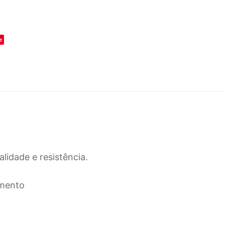
o
e
lidade e resistência.
amento