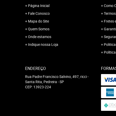
Página Inicial
Como C
Fale Conosco
Termos
Mapa do Site
Fretes 
Quem Somos
Garanti
Onde estamos
Segura
Indique nossa Loja
Politica
Polític
ENDEREÇO
FORMA
Rua Padre Francisco Salvino, 497, ricci
-
Santa Rita, Pedreira
-
SP
CEP: 13923-224