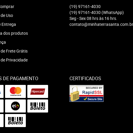
omprar
(19)
97161-4030
(19)
97161-4030
(WhatsApp)
 de Uso
Seg - Sex 08 hrs às 16 hrs.
e Entrega
contato@minhaterrasanta.com.b
a dos produtos
nça
 de Frete Grátis
a de Privacidade
S DE PAGAMENTO
CERTIFICADOS