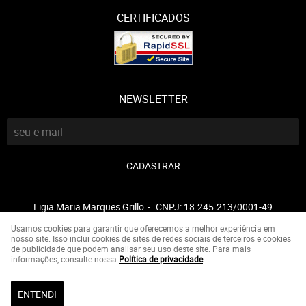
CERTIFICADOS
NEWSLETTER
CADASTRAR
Ligia Maria Marques Grillo
CNPJ: 18.245.213/0001-49
Usamos cookies para garantir que oferecemos a melhor experiência em
nosso site. Isso inclui cookies de sites de redes sociais de terceiros e cookies
de publicidade que podem analisar seu uso deste site. Para mais
LOJA VIRTUAL CRIADA POR
informações, consulte nossa
Política de privacidade
.
ENTENDI