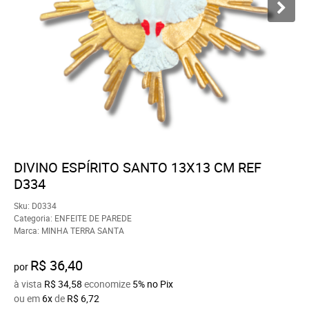
DIVINO ESPÍRITO SANTO 13X13 CM REF
D334
Sku:
D0334
Categoria:
ENFEITE DE PAREDE
Marca:
MINHA TERRA SANTA
R$ 36,40
por
à vista
R$ 34,58
economize
5%
no Pix
ou em
6x
de
R$ 6,72