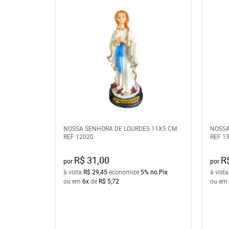
NOSSA SENHORA DE LOURDES 11X5 CM
NOSSA
REF 12020
REF 1
R$ 31,00
R
por
por
à vista
R$ 29,45
economize
5%
no Pix
à vist
ou em
6x
de
R$ 5,72
ou em