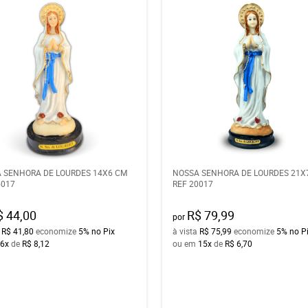
 SENHORA DE LOURDES 14X6 CM
NOSSA SENHORA DE LOURDES 21X7
5017
REF 20017
$ 44,00
R$ 79,99
por
a
R$ 41,80
economize
5%
no Pix
à vista
R$ 75,99
economize
5%
no P
6x
de
R$ 8,12
ou em
15x
de
R$ 6,70