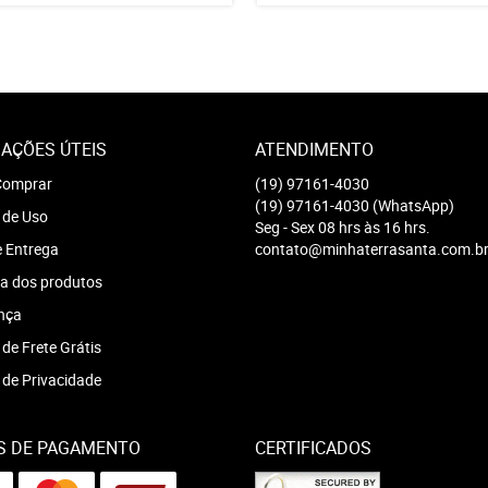
AÇÕES ÚTEIS
ATENDIMENTO
omprar
(19)
97161-4030
(19)
97161-4030
(WhatsApp)
 de Uso
Seg - Sex 08 hrs às 16 hrs.
e Entrega
contato@minhaterrasanta.com.b
a dos produtos
nça
 de Frete Grátis
a de Privacidade
S DE PAGAMENTO
CERTIFICADOS